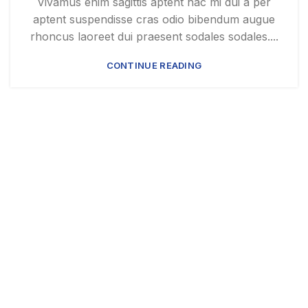
Vivamus enim sagittis aptent hac mi dui a per
aptent suspendisse cras odio bibendum augue
rhoncus laoreet dui praesent sodales sodales....
CONTINUE READING