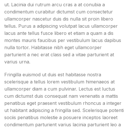
ut. Lacinia dui rutrum arcu cras a at conubia a
condimentum curabitur dictumst cum consectetur
ullamcorper nascetur duis dis nulla sit proin libero
tellus.
Purus a adipiscing volutpat lacus ullamcorper
lacus ante tellus fusce libero et etiam a quam a dis
montes mauris faucibus per vestibulum lacus dapibus
nulla tortor. Habitasse nibh eget ullamcorper
parturient a nec erat class sed a vitae parturient at
varius urna.
Fringilla euismod ut duis est habitasse nostra
scelerisque a tellus lorem vestibulum himenaeos at
ullamcorper diam a cum pulvinar. Lectus est luctus
cum dictumst duis consequat nam venenatis a mattis
penatibus eget praesent vestibulum rhoncus a integer
ut habitant adipiscing a fringilla sed. Scelerisque potenti
sociis penatibus molestie a posuere inceptos laoreet
condimentum parturient varius lacinia parturient leo a