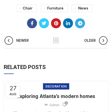
Chair
Furniture
News
NEWER
OLDER
RELATED POSTS
27
DECORATION
AUG
Exploring Atlanta’s modern homes
0
Admin