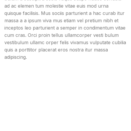
ad ac elemen tum molestie vitae euis mod urna
quisque facilisis. Mus sociis parturient a hac curab itur
massa a a ipsum viva mus etiam vel pretium nibh et
inceptos leo parturient a semper in condimentum vitae
cum cras. Orci proin tellus ullamcorper vesti bulum
vestibulum ullamc orper felis vivamus vulputate cubilia
quis a porttitor placerat eros nostra itur massa
adipiscing.
71 Pilgrim Avenue
Chevy Chase,
MD 20815