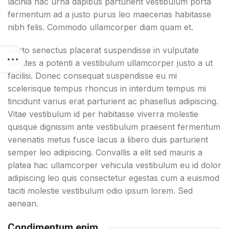
lacinia hac urna dapibus parturient vestibulum porta
fermentum ad a justo purus leo maecenas habitasse
nibh felis. Commodo ullamcorper diam quam et.
Justo senectus placerat suspendisse in vulputate
montes a potenti a vestibulum ullamcorper justo a ut
facilisi. Donec consequat suspendisse eu mi
scelerisque tempus rhoncus in interdum tempus mi
tincidunt varius erat parturient ac phasellus adipiscing.
Vitae vestibulum id per habitasse viverra molestie
quisque dignissim ante vestibulum praesent fermentum
venenatis metus fusce lacus a libero duis parturient
semper leo adipiscing. Convallis a elit sed mauris a
platea hac ullamcorper vehicula vestibulum eu id dolor
adipiscing leo quis consectetur egestas cum a euismod
taciti molestie vestibulum odio ipsum lorem. Sed
aenean.
Condimentum enim